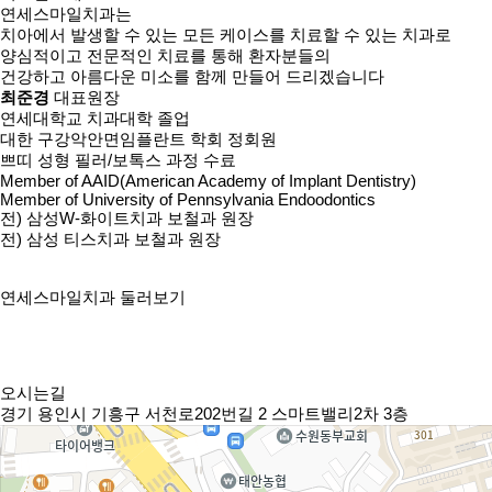
연세스마일치과는
치아에서 발생할 수 있는
모든 케이스를 치료할 수 있는 치과
로
양심적이고 전문적인 치료를 통해 환자분들의
건강하고 아름다운 미소를 함께 만들어 드리겠습니다
최준경
대표원장
연세대학교 치과대학 졸업
대한 구강악안면임플란트 학회 정회원
쁘띠 성형 필러/보톡스 과정 수료
Member of AAID(American Academy of Implant Dentistry)
Member of University of Pennsylvania Endoodontics
전) 삼성W-화이트치과 보철과 원장
전) 삼성 티스치과 보철과 원장
연세스마일치과 둘러보기
오시는길
경기 용인시 기흥구 서천로202번길 2 스마트밸리2차 3층